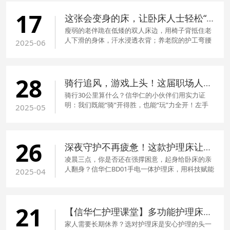
养、旅居康养特色标杆。
17
这张会变身的床，让卧床人士轻松“坐起来、走出去”
瘦弱的老伴跪在低矮的双人床边，用椅子背抵住老
人下滑的身体，汗水浸透衣背；养老院的护工弯腰
2025-06
托起失能长者，每一次转移都伴随着腰部剧痛和坠
床风险……“抱来抱去”，成了无数卧床家庭和护理人
员最熟悉的日常。
28
骑行追风，游戏上头！这届职场人的团建，不服不行！
骑行30公里算什么？信华仁的小伙伴们用实力证
明：我们既能“骑”开得胜，也能“玩”力全开！左手
2025-05
握着责任，右手攥着童真，成年人也可以随时做回
孩子！让我们跟随镜头一起狂欢吧！
26
深夜守护不再疲惫！这款护理床让家庭照护轻松升级
凌晨三点，你是否还在强撑困意，起身给卧床的亲
人翻身？信华仁BD01手电一体护理床，用科技赋能
2025-04
照护，让守护更轻松，让爱不再疲惫！
21
【信华仁护理课堂】多功能护理床怎么选？2 步教你挑到「安心好床」
家人需要长期休养？选对护理床是安心护理的头一