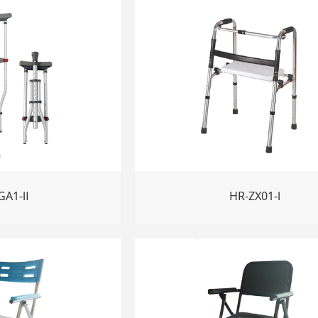
GA1-Ⅱ
HR-ZX01-Ⅰ